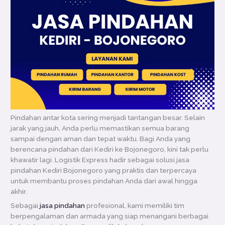
Pindahan antar kota sering menjadi tantangan besar. Selain
jarak yang jauh, Anda perlu memastikan semua barang
sampai dengan aman dan tepat waktu. Bagi Anda yang
berencana pindahan dari Kediri ke Bojonegoro, kini tak perlu
khawatir lagi. Logistik Express hadir sebagai solusi jasa
pindahan Kediri Bojonegoro yang praktis dan terpercaya
untuk membantu proses pindahan Anda dari awal hingga
akhir.
Sebagai
jasa pindahan
profesional, kami memiliki tim
berpengalaman dan armada yang siap menangani berbagai