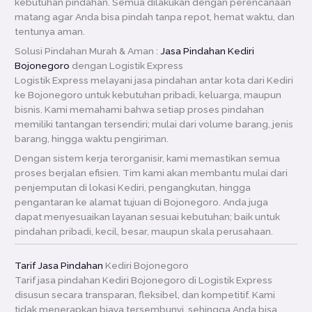
kebutuhan pindahan. Semua dilakukan dengan perencanaan
matang agar Anda bisa pindah tanpa repot, hemat waktu, dan
tentunya aman.
Solusi Pindahan Murah & Aman :
Jasa Pindahan Kediri
Bojonegoro
dengan Logistik Express
Logistik Express melayani jasa pindahan antar kota dari Kediri
ke Bojonegoro untuk kebutuhan pribadi, keluarga, maupun
bisnis. Kami memahami bahwa setiap proses pindahan
memiliki tantangan tersendiri; mulai dari volume barang, jenis
barang, hingga waktu pengiriman.
Dengan sistem kerja terorganisir, kami memastikan semua
proses berjalan efisien. Tim kami akan membantu mulai dari
penjemputan di lokasi Kediri, pengangkutan, hingga
pengantaran ke alamat tujuan di Bojonegoro. Anda juga
dapat menyesuaikan layanan sesuai kebutuhan; baik untuk
pindahan pribadi, kecil, besar, maupun skala perusahaan.
Tarif Jasa Pindahan
Kediri Bojonegoro
Tarif jasa pindahan Kediri Bojonegoro di Logistik Express
disusun secara transparan, fleksibel, dan kompetitif. Kami
tidak menerapkan biaya tersembunyi, sehingga Anda bisa