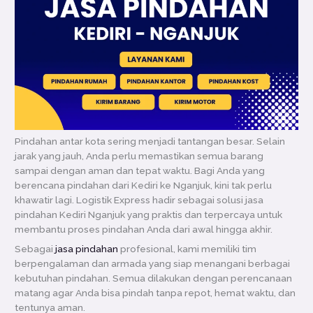
Pindahan antar kota sering menjadi tantangan besar. Selain
jarak yang jauh, Anda perlu memastikan semua barang
sampai dengan aman dan tepat waktu. Bagi Anda yang
berencana pindahan dari Kediri ke Nganjuk, kini tak perlu
khawatir lagi. Logistik Express hadir sebagai solusi jasa
pindahan Kediri Nganjuk yang praktis dan terpercaya untuk
membantu proses pindahan Anda dari awal hingga akhir.
Sebagai
jasa pindahan
profesional, kami memiliki tim
berpengalaman dan armada yang siap menangani berbagai
kebutuhan pindahan. Semua dilakukan dengan perencanaan
matang agar Anda bisa pindah tanpa repot, hemat waktu, dan
tentunya aman.