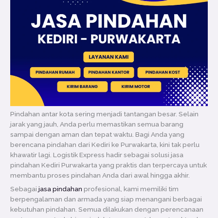
Pindahan antar kota sering menjadi tantangan besar. Selain
jarak yang jauh, Anda perlu memastikan semua barang
sampai dengan aman dan tepat waktu. Bagi Anda yang
berencana pindahan dari Kediri ke Purwakarta, kini tak perlu
khawatir lagi. Logistik Express hadir sebagai solusi jasa
pindahan Kediri Purwakarta yang praktis dan terpercaya untuk
membantu proses pindahan Anda dari awal hingga akhir.
Sebagai
jasa pindahan
profesional, kami memiliki tim
berpengalaman dan armada yang siap menangani berbagai
kebutuhan pindahan. Semua dilakukan dengan perencanaan