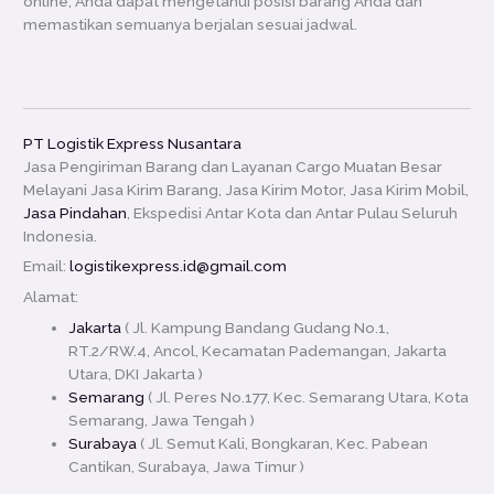
online, Anda dapat mengetahui posisi barang Anda dan
memastikan semuanya berjalan sesuai jadwal.
PT Logistik Express Nusantara
Jasa Pengiriman Barang dan Layanan Cargo Muatan Besar
Melayani Jasa Kirim Barang, Jasa Kirim Motor, Jasa Kirim Mobil,
Jasa Pindahan
, Ekspedisi Antar Kota dan Antar Pulau Seluruh
Indonesia.
Email:
logistikexpress.id@gmail.com
Alamat:
Jakarta
( Jl. Kampung Bandang Gudang No.1,
RT.2/RW.4, Ancol, Kecamatan Pademangan, Jakarta
Utara, DKI Jakarta )
Semarang
( Jl. Peres No.177, Kec. Semarang Utara, Kota
Semarang, Jawa Tengah )
Surabaya
( Jl. Semut Kali, Bongkaran, Kec. Pabean
Cantikan, Surabaya, Jawa Timur )