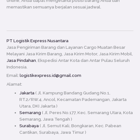
online, Anda dapat mengetahui posisi barang Anda dan
memastikan semuanya berjalan sesuai jadwal.
PT Logistik Express Nusantara
Jasa Pengiriman Barang dan Layanan Cargo Muatan Besar
Melayani Jasa Kirim Barang, Jasa Kirim Motor, Jasa Kirim Mobil,
Jasa Pindahan
, Ekspedisi Antar Kota dan Antar Pulau Seluruh
Indonesia.
Email:
logistikexpress.id@gmail.com
Alamat:
Jakarta
( Jl. Kampung Bandang Gudang No.1,
RT.2/RW.4, Ancol, Kecamatan Pademangan, Jakarta
Utara, DKI Jakarta )
Semarang
( Jl. Peres No.177, Kec. Semarang Utara, Kota
Semarang, Jawa Tengah )
Surabaya
( Jl. Semut Kali, Bongkaran, Kec. Pabean
Cantikan, Surabaya, Jawa Timur )