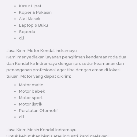
Kasur Lipat
Koper & Pakaian
Alat Masak
Laptop & Buku
Sepeda
dll
Jasa Kirim Motor Kendal Indramayu
Kami menyediakan layanan pengiriman kendaraan roda dua
dari Kendal ke Indramayu dengan prosedur keamanan dan
penanganan profesional agar tiba dengan aman di lokasi
tujuan. Motor yang dapat dikirim:
Motor matic
Motor bebek
Motor sport
Motor listrik
Peralatan Otomotif
dll
Jasa Kirim Mesin Kendal Indramayu
Untuk kebutuhan bisnis atau industri, kami melayani