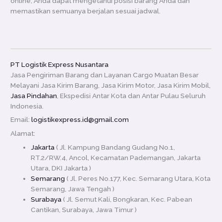
online, Anda dapat mengetahui posisi barang Anda dan
memastikan semuanya berjalan sesuai jadwal.
PT Logistik Express Nusantara
Jasa Pengiriman Barang dan Layanan Cargo Muatan Besar
Melayani Jasa Kirim Barang, Jasa Kirim Motor, Jasa Kirim Mobil,
Jasa Pindahan
, Ekspedisi Antar Kota dan Antar Pulau Seluruh
Indonesia.
Email:
logistikexpress.id@gmail.com
Alamat:
Jakarta
( Jl. Kampung Bandang Gudang No.1,
RT.2/RW.4, Ancol, Kecamatan Pademangan, Jakarta
Utara, DKI Jakarta )
Semarang
( Jl. Peres No.177, Kec. Semarang Utara, Kota
Semarang, Jawa Tengah )
Surabaya
( Jl. Semut Kali, Bongkaran, Kec. Pabean
Cantikan, Surabaya, Jawa Timur )