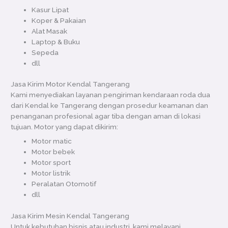
Kasur Lipat
Koper & Pakaian
Alat Masak
Laptop & Buku
Sepeda
dll
Jasa Kirim Motor Kendal Tangerang
Kami menyediakan layanan pengiriman kendaraan roda dua
dari Kendal ke Tangerang dengan prosedur keamanan dan
penanganan profesional agar tiba dengan aman di lokasi
tujuan. Motor yang dapat dikirim:
Motor matic
Motor bebek
Motor sport
Motor listrik
Peralatan Otomotif
dll
Jasa Kirim Mesin Kendal Tangerang
Untuk kebutuhan bisnis atau industri, kami melayani