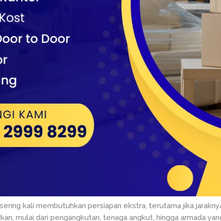
a sering kali membutuhkan persiapan ekstra, terutama jika jarakn
irkan, mulai dari pengangkutan, tenaga angkut, hingga armada yan