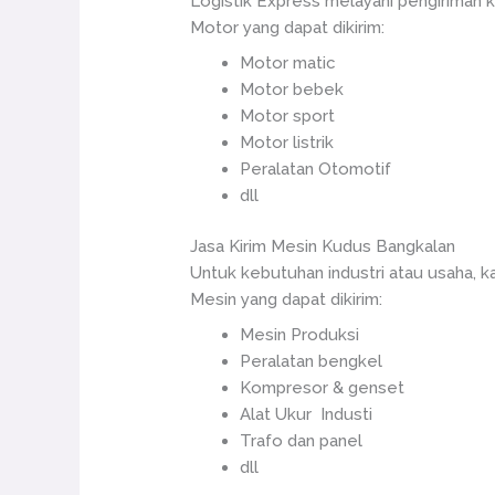
Logistik Express melayani pengiriman 
Motor yang dapat dikirim:
Motor matic
Motor bebek
Motor sport
Motor listrik
Peralatan Otomotif
dll
Jasa Kirim Mesin Kudus Bangkalan
Untuk kebutuhan industri atau usaha, 
Mesin yang dapat dikirim:
Mesin Produksi
Peralatan bengkel
Kompresor & genset
Alat Ukur Industi
Trafo dan panel
dll