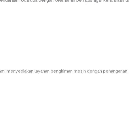
kendaraan roda dua dengan keamanan berlapis agar kendaraan tib
kami menyediakan layanan pengiriman mesin dengan penanganan 