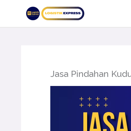
Lewati
ke
konten
Jasa Pindahan Kud