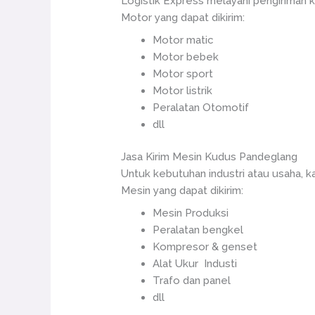
Logistik Express melayani pengiriman 
Motor yang dapat dikirim:
Motor matic
Motor bebek
Motor sport
Motor listrik
Peralatan Otomotif
dll
Jasa Kirim Mesin Kudus Pandeglang
Untuk kebutuhan industri atau usaha, 
Mesin yang dapat dikirim:
Mesin Produksi
Peralatan bengkel
Kompresor & genset
Alat Ukur Industi
Trafo dan panel
dll