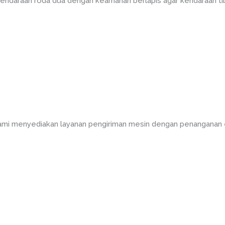
kendaraan roda dua dengan keamanan berlapis agar kendaraan ti
kami menyediakan layanan pengiriman mesin dengan penanganan 