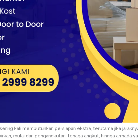
a sering kali membutuhkan persiapan ekstra, terutama jika jarakn
kirkan, mulai dari pengangkutan, tenaga angkut, hingga armada y