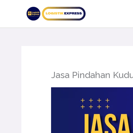
Lewati
ke
konten
Jasa Pindahan Kud