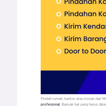
Pindah rumah, kantor, atau kosan dari 
profesional
. Banyak hal yang harus dip