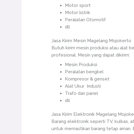
Motor sport
Motor listrik
Peralatan Otomotif
dll
Jasa Kirim Mesin Magelang Mojokerto
Butuh kirim mesin produksi atau alat 
profesional. Mesin yang dapat dikirim:
Mesin Produksi
Peralatan bengkel
Kompresor & genset
Alat Ukur Industi
Trafo dan panel
dll
Jasa Kirim Elektronik Magelang Mojoke
Barang elektronik seperti TV, kulkas,
untuk memastikan barang tetap aman. El