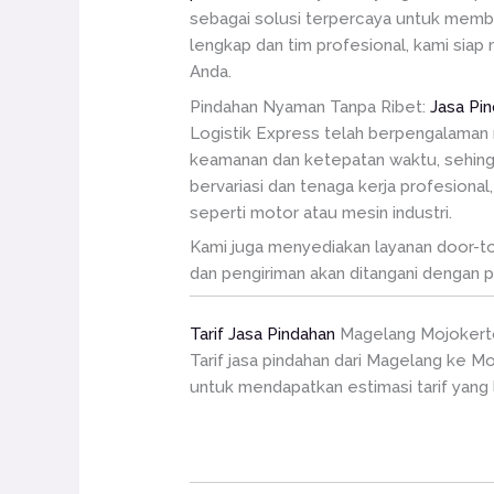
sebagai solusi terpercaya untuk memba
lengkap dan tim profesional, kami sia
Anda.
Pindahan Nyaman Tanpa Ribet:
Jasa Pi
Logistik Express telah berpengalaman
keamanan dan ketepatan waktu, sehing
bervariasi dan tenaga kerja profesiona
seperti motor atau mesin industri.
Kami juga menyediakan layanan door-t
dan pengiriman akan ditangani dengan 
Tarif Jasa Pindahan
Magelang Mojokert
Tarif jasa pindahan dari Magelang ke Mo
untuk mendapatkan estimasi tarif yang 