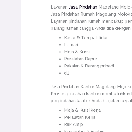
Layanan
Jasa Pindahan
Magelang Mojo
Jasa Pindahan Rumah Magelang Mojok
Layanan pindahan rumah mencakup penj
barang rumah tangga Anda tiba dengan a
Kasur & Tempat tidur
Lemari
Meja & Kursi
Peralatan Dapur
Pakaian & Barang pribadi
dll
Jasa Pindahan Kantor Magelang Mojok
Proses pindahan kantor membutuhkan ke
perpindahan kantor Anda berjalan cepat
Meja & Kursi kerja
Peralatan Kerja
Rak Arsip
Komputer & Printer