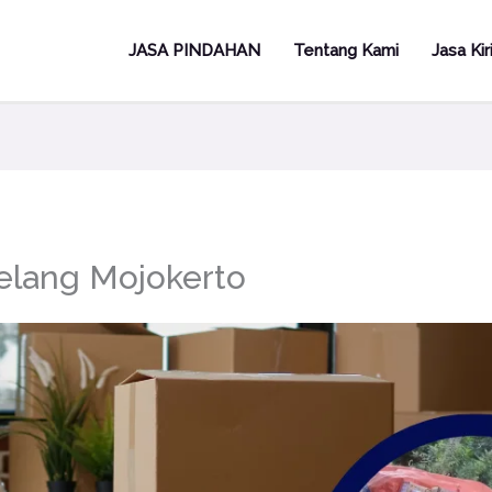
JASA PINDAHAN
Tentang Kami
Jasa Ki
elang Mojokerto