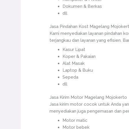
Dokumen & Berkas
dll
Jasa Pindahan Kost Magelang Mojoker
Kami menyediakan layanan pindahan kos
terjangkau dan layanan yang efisien. Ba
Kasur Lipat
Koper & Pakaian
Alat Masak
Laptop & Buku
Sepeda
dll
Jasa Kirim Motor Magelang Mojokerto
Jasa kirim motor cocok untuk Anda ya
menyediakan juga pengemasan dan peng
Motor matic
Motor bebek