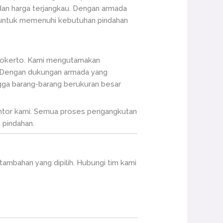
dan harga terjangkau. Dengan armada
k untuk memenuhi kebutuhan pindahan
ojokerto. Kami mengutamakan
. Dengan dukungan armada yang
ingga barang-barang berukuran besar
antor kami. Semua proses pengangkutan
 pindahan.
tambahan yang dipilih. Hubungi tim kami