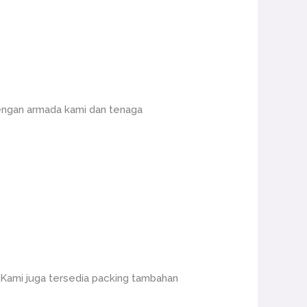
dengan armada kami dan tenaga
 Kami juga tersedia packing tambahan