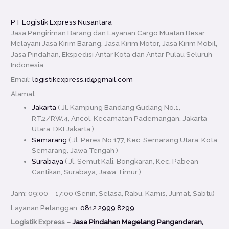
PT Logistik Express Nusantara
Jasa Pengiriman Barang dan Layanan Cargo Muatan Besar
Melayani Jasa Kirim Barang, Jasa Kirim Motor, Jasa Kirim Mobil,
Jasa Pindahan, Ekspedisi Antar Kota dan Antar Pulau Seluruh
Indonesia.
Email:
logistikexpress.id@gmail.com
Alamat:
Jakarta
( Jl. Kampung Bandang Gudang No.1,
RT.2/RW.4, Ancol, Kecamatan Pademangan, Jakarta
Utara, DKI Jakarta )
Semarang
( Jl. Peres No.177, Kec. Semarang Utara, Kota
Semarang, Jawa Tengah )
Surabaya
( Jl. Semut Kali, Bongkaran, Kec. Pabean
Cantikan, Surabaya, Jawa Timur )
Jam: 09:00 – 17:00 (Senin, Selasa, Rabu, Kamis, Jumat, Sabtu)
Layanan Pelanggan:
0812 2999 8299
Logistik Express –
Jasa Pindahan Magelang Pangandaran,