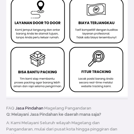
FAQ
Jasa Pindahan
Magelang Pangandaran
Q: Melayani Jasa Pindahan ke daerah mana saja?
A: Kami Melayani Seluruh wilayah Magelang dan
Pangandaran, mulai dari pusat kota hingga pinggiran dan