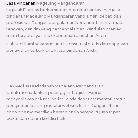
Jasa Pindahan
Magelang Pangandaran
Logistik Express berkomitmen memberikan layanan jasa
pindahan Magelang Pangandaran yang aman, cepat, dan
profesional. Dengan pengalaman bertahun-tahun, armada
lengkap, dan tim yang berpengalaman, kami siap menjadi
mitra terpercaya untuk kebutuhan pindahan Anda.
Hubungi kami sekarang untuk konsultasi gratis dan dapatkan
penawaran terbaik untuk jasa pindahan Anda.
Cek Resi Jasa Pindahan Magelang Pangandaran
Untuk memudahkan pelanggan, Logistik Express
menyediakan cek resi online. Anda dapat memantau status
pengiriman barang melalui website kami. Dengan fitur ini,
Anda bisa memastikan barang Anda sampai tujuan tepat
waktu dan dalam kondisi baik.