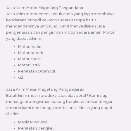
Jasa Kirim Motor Magelang Pangandaran
Jasa kirim motor cocok untuk Anda yang ingin membawa
kendaraan pribadi ke Pangandaran tanpa harus
mengendarainya langsung. Kami menyediakan juga
pengemasan dan pengiriman motor secara aman. Motor
yang dapat dikirim:
Motor matic
Motor bebek
Motor sport
Motor listrik
Peralatan Otomotif
dll
Jasa Kirim Mesin Magelang Pangandaran
Butuh kirim mesin produksi atau alat berat? Kami siap
menangani pengiriman barang berukuran besar dengan
armada kami dan tenaga profesional. Mesin yang dapat
dikirim:
Mesin Produksi
Peralatan bengkel