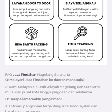
FAQ
Jasa Pindahan
Magelang Surakarta
Q: Melayani Jasa Pindahan ke daerah mana saja?
A: Kami Melayani Seluruh wilayah Magelang dan Surakarta,
mulai dari pusat kota hingga pinggiran dan sekitarnya
Q: Berapa lama waktu pengiriman?
A: Estimasi pengiriman tergantung rute, kondisi jalan dan
berat/volume barang.