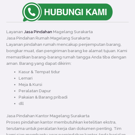
Layanan
Jasa Pindahan
Magelang Surakarta
Jasa Pindahan Rumah Magelang Surakarta
Layanan pindahan rumah mencakup penjemputan barang,
bongkar muat, dan pengiriman barang ke alamat tujuan. Kami
memastikan barang-barang rumah tangga Anda tiba dengan
aman. Barang yang dapat dikirim:
Kasur & Tempat tidur
Lemari
Meja & Kursi
Peralatan Dapur
Pakaian & Barang pribadi
dll
Jasa Pindahan Kantor Magelang Surakarta
Proses pindahan kantor membutuhkan ketelitian ekstra,
terutama untuk peralatan kerja dan dokumen penting. Tim
kami siap membantu agar perpindahan kantor Anda berjalan