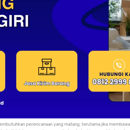
membutuhkan perencanaan yang matang, terutama jika membawa 