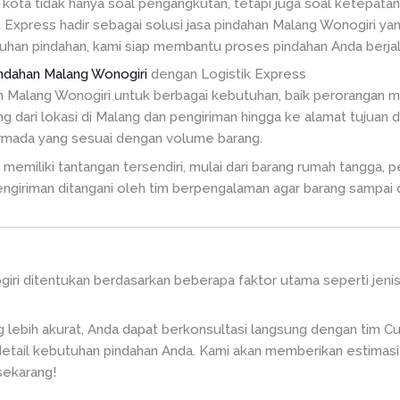
 kota tidak hanya soal pengangkutan, tetapi juga soal ketepata
k Express hadir sebagai solusi jasa pindahan Malang Wonogiri ya
han pindahan, kami siap membantu proses pindahan Anda berjal
indahan Malang Wonogiri
dengan Logistik Express
an Malang Wonogiri untuk berbagai kebutuhan, baik perorangan m
ari lokasi di Malang dan pengiriman hingga ke alamat tujuan di
armada yang sesuai dengan volume barang.
miliki tantangan tersendiri, mulai dari barang rumah tangga, p
p pengiriman ditangani oleh tim berpengalaman agar barang sampai 
ogiri ditentukan berdasarkan beberapa faktor utama seperti jeni
 lebih akurat, Anda dapat berkonsultasi langsung dengan tim C
tail kebutuhan pindahan Anda. Kami akan memberikan estimasi 
sekarang!