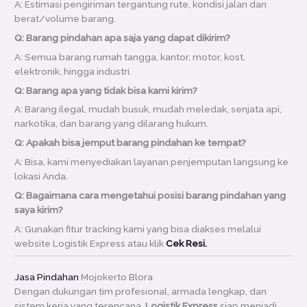
A: Estimasi pengiriman tergantung rute, kondisi jalan dan
berat/volume barang.
Q: Barang pindahan apa saja yang dapat dikirim?
A: Semua barang rumah tangga, kantor, motor, kost,
elektronik, hingga industri.
Q: Barang apa yang tidak bisa kami kirim?
A: Barang ilegal, mudah busuk, mudah meledak, senjata api,
narkotika, dan barang yang dilarang hukum.
Q: Apakah bisa jemput barang pindahan ke tempat?
A: Bisa, kami menyediakan layanan penjemputan langsung ke
lokasi Anda.
Q: Bagaimana cara mengetahui posisi barang pindahan yang
saya kirim?
A: Gunakan fitur tracking kami yang bisa diakses melalui
website Logistik Express atau klik
Cek Resi.
Jasa Pindahan
Mojokerto Blora
Dengan dukungan tim profesional, armada lengkap, dan
sistem kerja yang terencana,
Logistik Express
siap menjadi