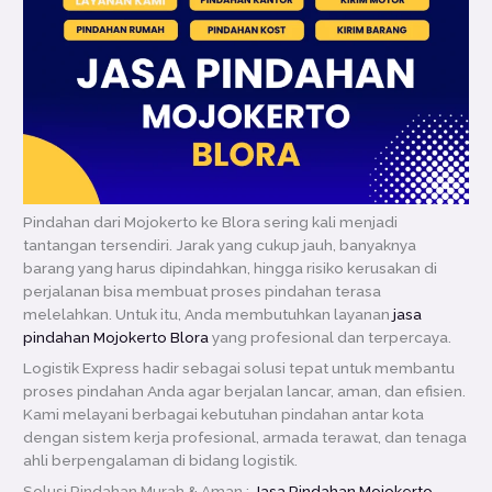
Pindahan dari Mojokerto ke Blora sering kali menjadi
tantangan tersendiri. Jarak yang cukup jauh, banyaknya
barang yang harus dipindahkan, hingga risiko kerusakan di
perjalanan bisa membuat proses pindahan terasa
melelahkan. Untuk itu, Anda membutuhkan layanan
jasa
pindahan Mojokerto Blora
yang profesional dan terpercaya.
Logistik Express hadir sebagai solusi tepat untuk membantu
proses pindahan Anda agar berjalan lancar, aman, dan efisien.
Kami melayani berbagai kebutuhan pindahan antar kota
dengan sistem kerja profesional, armada terawat, dan tenaga
ahli berpengalaman di bidang logistik.
Solusi Pindahan Murah & Aman :
Jasa Pindahan Mojokerto