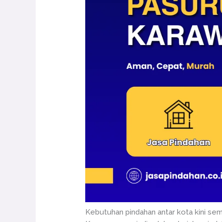
Kebutuhan pindahan antar kota kini se