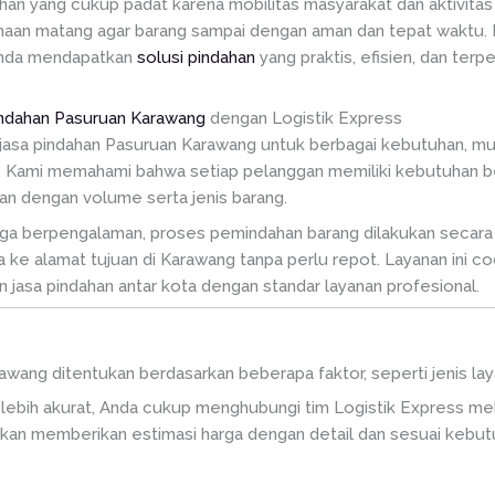
ahan yang cukup padat karena mobilitas masyarakat dan aktivita
an matang agar barang sampai dengan aman dan tepat waktu. M
Anda mendapatkan
solusi pindahan
yang praktis, efisien, dan te
indahan Pasuruan Karawang
dengan Logistik Express
jasa pindahan Pasuruan Karawang untuk berbagai kebutuhan, mul
k. Kami memahami bahwa setiap pelanggan memiliki kebutuhan b
kan dengan volume serta jenis barang.
aga berpengalaman, proses pemindahan barang dilakukan secara t
gga ke alamat tujuan di Karawang tanpa perlu repot. Layanan ini 
asa pindahan antar kota dengan standar layanan profesional.
rawang ditentukan berdasarkan beberapa faktor, seperti jenis lay
g lebih akurat, Anda cukup menghubungi tim Logistik Express 
akan memberikan estimasi harga dengan detail dan sesuai kebu