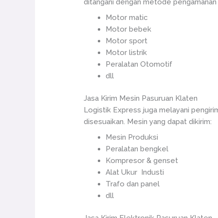
ditangani dengan metode pengamanan ya
Motor matic
Motor bebek
Motor sport
Motor listrik
Peralatan Otomotif
dll
Jasa Kirim Mesin Pasuruan Klaten
Logistik Express juga melayani pengiri
disesuaikan. Mesin yang dapat dikirim:
Mesin Produksi
Peralatan bengkel
Kompresor & genset
Alat Ukur Industi
Trafo dan panel
dll