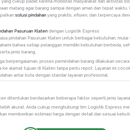
an yang cukup padat karena mobilitas masyarakat dan aktivitas b
an matang agar barang sampai dengan aman dan tepat waktu. M
apatkan
solusi pindahan
yang praktis, efisien, dan terpercaya d
indahan Pasuruan Klaten
dengan Logistik Express
jasa pindahan Pasuruan Klaten untuk berbagai kebutuhan, mulai 
ahami bahwa setiap pelanggan memiliki kebutuhan berbeda, sehi
erta jenis barang.
aga berpengalaman, proses pemindahan barang dilakukan secara t
gga ke alamat tujuan di Klaten tanpa perlu repot. Layanan ini co
ahan antar kota dengan standar layanan profesional.
aten ditentukan berdasarkan beberapa faktor, seperti jenis layana
g lebih akurat, Anda cukup menghubungi tim Logistik Express 
akan memberikan estimasi harga dengan detail dan sesuai kebu