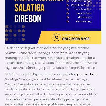
Pindahan sering kali menjadi aktivitas yang melelahkan,
membutuhkan waktu, tenaga, serta perencanaan yang
matang. Terlebih jika Anda melakukan pindahan antar kota,
seperti dari Salatiga ke Cirebon, tentu dibutuhkan penyedia
layanan profesional agar proses berjalan lancar dan aman.
Untuk itu, Logistik Express hadir sebagai solusi
jasa pindahan
Salatiga Cirebon yang praktis, efisien, dan terpercaya.
Dengan pengalaman dalam menangani ratusan proses
pindahan antar kota, kami siap membantu Anda dari tahap
awal hingga barang tiba di lokasi tujuan dengan aman. Mulai
dari penjemputan, pengangkutan, hingga pengantaran,
semua dilakukan oleh tenaga ahli yang berpengalaman.