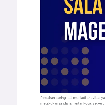
Pindahan sering kali menjadi aktivitas
melakukan pindahan antar kota, seperti