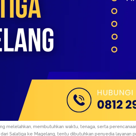
 yang melelahkan, membutuhkan waktu, tenaga, serta perencanaan
 dari Salatiga ke Magelang, tentu dibutuhkan penyedia layanan p