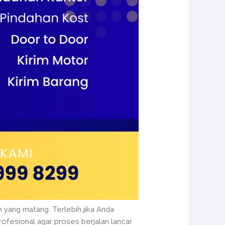
 yang matang. Terlebih jika Anda
rofesional agar proses berjalan lancar