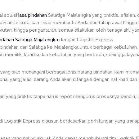
ai solusi
jasa pindahan
Salatiga Majalengka yang praktis, efisien
n antar kota, kami siap membantu Anda dari tahap awal hingga b
kutan, hingga pengantaran, semua dilakukan oleh tenaga ahli y
ndahan Salatiga Majalengka
dengan Logistik Express
pindahan dari Salatiga ke Majalengka untuk berbagai kebutuhan
memiliki kondisi dan kebutuhan yang berbeda, sehingga layanan
yang siap menangani berbagai jenis barang pindahan, kami mema
nal yang jelas, barang Anda akan ditangani dengan hati-hati dan 
 yang praktis tanpa harus repot mengurus prosesnya sendiri, Log
di Logistik Express disusun berdasarkan perhitungan yang transpa
ahan yang paling akurat, Anda dapat menghubungi tim Logistik