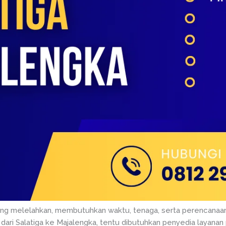
 yang melelahkan, membutuhkan waktu, tenaga, serta perencanaan
dari Salatiga ke Majalengka, tentu dibutuhkan penyedia layanan 