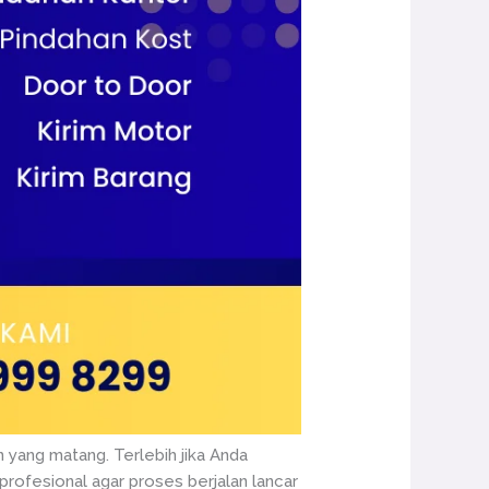
 yang matang. Terlebih jika Anda
profesional agar proses berjalan lancar