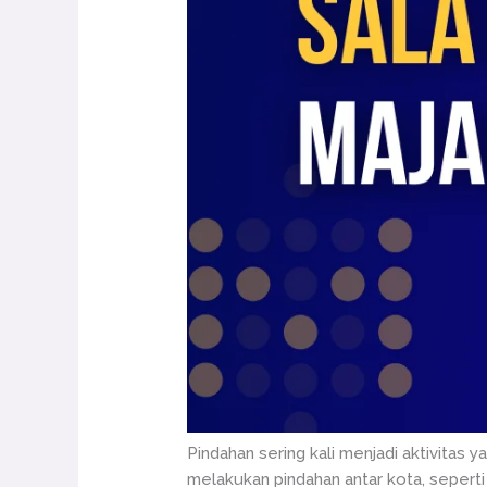
Pindahan sering kali menjadi aktivitas
melakukan pindahan antar kota, seperti 