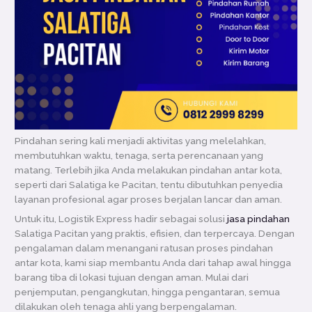
Pindahan sering kali menjadi aktivitas yang melelahkan,
membutuhkan waktu, tenaga, serta perencanaan yang
matang. Terlebih jika Anda melakukan pindahan antar kota,
seperti dari Salatiga ke Pacitan, tentu dibutuhkan penyedia
layanan profesional agar proses berjalan lancar dan aman.
Untuk itu, Logistik Express hadir sebagai solusi
jasa pindahan
Salatiga Pacitan yang praktis, efisien, dan terpercaya. Dengan
pengalaman dalam menangani ratusan proses pindahan
antar kota, kami siap membantu Anda dari tahap awal hingga
barang tiba di lokasi tujuan dengan aman. Mulai dari
penjemputan, pengangkutan, hingga pengantaran, semua
dilakukan oleh tenaga ahli yang berpengalaman.