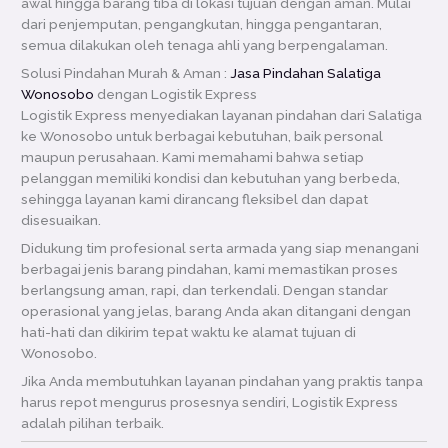
awal hingga barang tiba di lokasi tujuan dengan aman. Mulai
dari penjemputan, pengangkutan, hingga pengantaran,
semua dilakukan oleh tenaga ahli yang berpengalaman.
Solusi Pindahan Murah & Aman :
Jasa Pindahan Salatiga
Wonosobo
dengan Logistik Express
Logistik Express menyediakan layanan pindahan dari Salatiga
ke Wonosobo untuk berbagai kebutuhan, baik personal
maupun perusahaan. Kami memahami bahwa setiap
pelanggan memiliki kondisi dan kebutuhan yang berbeda,
sehingga layanan kami dirancang fleksibel dan dapat
disesuaikan.
Didukung tim profesional serta armada yang siap menangani
berbagai jenis barang pindahan, kami memastikan proses
berlangsung aman, rapi, dan terkendali. Dengan standar
operasional yang jelas, barang Anda akan ditangani dengan
hati-hati dan dikirim tepat waktu ke alamat tujuan di
Wonosobo.
Jika Anda membutuhkan layanan pindahan yang praktis tanpa
harus repot mengurus prosesnya sendiri, Logistik Express
adalah pilihan terbaik.