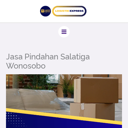
Lewati
ke
konten
Jasa Pindahan Salatiga
Wonosobo