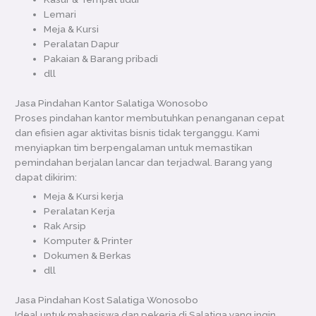
Lemari
Meja & Kursi
Peralatan Dapur
Pakaian & Barang pribadi
dll
Jasa Pindahan Kantor Salatiga Wonosobo
Proses pindahan kantor membutuhkan penanganan cepat
dan efisien agar aktivitas bisnis tidak terganggu. Kami
menyiapkan tim berpengalaman untuk memastikan
pemindahan berjalan lancar dan terjadwal. Barang yang
dapat dikirim:
Meja & Kursi kerja
Peralatan Kerja
Rak Arsip
Komputer & Printer
Dokumen & Berkas
dll
Jasa Pindahan Kost Salatiga Wonosobo
Ideal untuk mahasiswa dan pekerja di Salatiga yang ingin