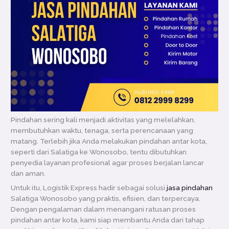
Pindahan sering kali menjadi aktivitas yang melelahkan,
membutuhkan waktu, tenaga, serta perencanaan yang
matang. Terlebih jika Anda melakukan pindahan antar kota,
seperti dari Salatiga ke Wonosobo, tentu dibutuhkan
penyedia layanan profesional agar proses berjalan lancar
dan aman.
Untuk itu, Logistik Express hadir sebagai solusi
jasa pindahan
Salatiga Wonosobo yang praktis, efisien, dan terpercaya.
Dengan pengalaman dalam menangani ratusan proses
pindahan antar kota, kami siap membantu Anda dari tahap