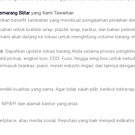
emarang Blitar
yang Kami Tawarkan
erikan benefit tambahan yang membuat pengalaman pindahan An
bahan untuk bubble wrap, plastik wrap, kardus, dan bahan pelindu
i kami akan datang ke lokasi untuk menghitung volume barang,
me
: Dapatkan update lokasi barang Anda selama proses pengirim
mobil pickup, engkel box, CDD, Fuso, hingga wing box untuk kebu
Termasuk brankas, piano, mesin industri ringan, dan lainnya denga
liki kualitas yang sama. Agar tidak salah pilih, berikut beberapa
, NPWP, dan alamat kantor yang jelas.
tplace, atau media sosial. Reputasi yang baik menjadi indikator