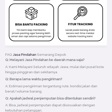
FAQ
Jasa Pindahan
Semarang Depok
Q: Melayani Jasa Pindahan ke daerah mana saja?
A: Kami Melayani Seluruh wilayah Jawa, mulai dari pusat kota
hingga pinggiran dan sekitarnya
Q: Berapa lama waktu pengiriman?
A: Estimasi pengiriman tergantung rute, kondisi jalan dan
berat/volume barang.
Q: Apakah jadwal penjemputan bisa ditentukan sendiri?
A: Bisa, jadwal penjemputan dapat disesuaikan dengan
kebutuhan pelanggan.