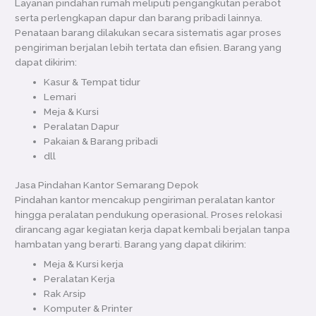
Layanan pindahan rumah meliputi pengangkutan perabot
serta perlengkapan dapur dan barang pribadi lainnya.
Penataan barang dilakukan secara sistematis agar proses
pengiriman berjalan lebih tertata dan efisien. Barang yang
dapat dikirim:
Kasur & Tempat tidur
Lemari
Meja & Kursi
Peralatan Dapur
Pakaian & Barang pribadi
dll
Jasa Pindahan Kantor Semarang Depok
Pindahan kantor mencakup pengiriman peralatan kantor
hingga peralatan pendukung operasional. Proses relokasi
dirancang agar kegiatan kerja dapat kembali berjalan tanpa
hambatan yang berarti. Barang yang dapat dikirim:
Meja & Kursi kerja
Peralatan Kerja
Rak Arsip
Komputer & Printer