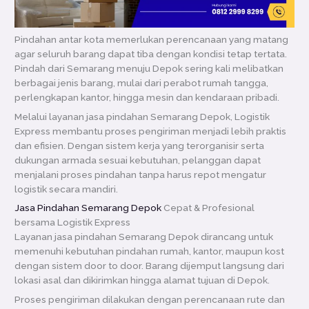
Pindahan antar kota memerlukan perencanaan yang matang
agar seluruh barang dapat tiba dengan kondisi tetap tertata.
Pindah dari
Semarang
menuju
Depok
sering kali melibatkan
berbagai jenis barang, mulai dari perabot rumah tangga,
perlengkapan kantor, hingga mesin dan kendaraan pribadi.
Melalui layanan jasa pindahan Semarang Depok, Logistik
Express membantu proses pengiriman menjadi lebih praktis
dan efisien. Dengan sistem kerja yang terorganisir serta
dukungan armada sesuai kebutuhan, pelanggan dapat
menjalani proses pindahan tanpa harus repot mengatur
logistik secara mandiri.
Jasa Pindahan Semarang Depok
Cepat & Profesional
bersama Logistik Express
Layanan jasa pindahan Semarang Depok dirancang untuk
memenuhi kebutuhan pindahan rumah, kantor, maupun kost
dengan sistem door to door. Barang dijemput langsung dari
lokasi asal dan dikirimkan hingga alamat tujuan di Depok.
Proses pengiriman dilakukan dengan perencanaan rute dan