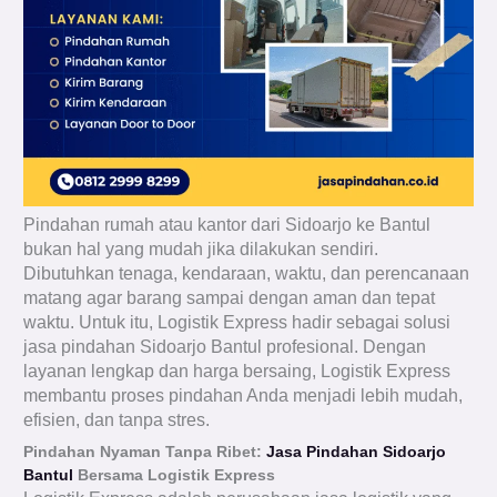
Pindahan rumah atau kantor dari Sidoarjo ke Bantul
bukan hal yang mudah jika dilakukan sendiri.
Dibutuhkan tenaga, kendaraan, waktu, dan perencanaan
matang agar barang sampai dengan aman dan tepat
waktu. Untuk itu, Logistik Express hadir sebagai solusi
jasa pindahan Sidoarjo Bantul profesional. Dengan
layanan lengkap dan harga bersaing, Logistik Express
membantu proses pindahan Anda menjadi lebih mudah,
efisien, dan tanpa stres.
Pindahan Nyaman Tanpa Ribet:
Jasa Pindahan Sidoarjo
Bantul
Bersama Logistik Express