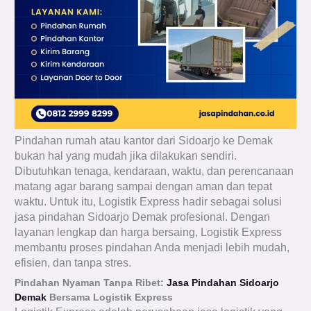
Pindahan rumah atau kantor dari Sidoarjo ke Demak
bukan hal yang mudah jika dilakukan sendiri.
Dibutuhkan tenaga, kendaraan, waktu, dan perencanaan
matang agar barang sampai dengan aman dan tepat
waktu. Untuk itu, Logistik Express hadir sebagai solusi
jasa pindahan Sidoarjo Demak profesional. Dengan
layanan lengkap dan harga bersaing, Logistik Express
membantu proses pindahan Anda menjadi lebih mudah,
efisien, dan tanpa stres.
Pindahan Nyaman Tanpa Ribet:
Jasa Pindahan Sidoarjo
Demak
Bersama Logistik Express