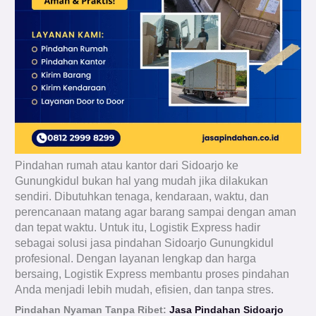
Pindahan rumah atau kantor dari Sidoarjo ke
Gunungkidul bukan hal yang mudah jika dilakukan
sendiri. Dibutuhkan tenaga, kendaraan, waktu, dan
perencanaan matang agar barang sampai dengan aman
dan tepat waktu. Untuk itu, Logistik Express hadir
sebagai solusi jasa pindahan Sidoarjo Gunungkidul
profesional. Dengan layanan lengkap dan harga
bersaing, Logistik Express membantu proses pindahan
Anda menjadi lebih mudah, efisien, dan tanpa stres.
Pindahan Nyaman Tanpa Ribet:
Jasa Pindahan Sidoarjo