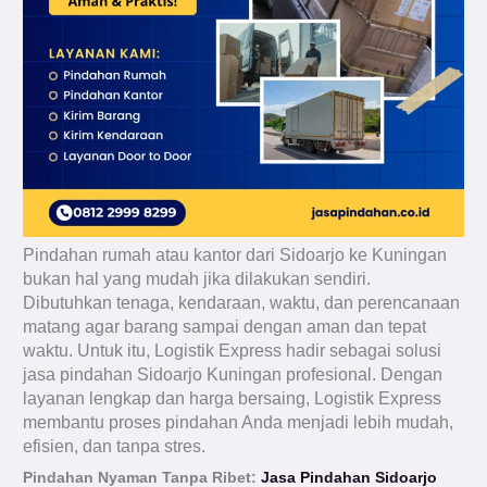
Pindahan rumah atau kantor dari Sidoarjo ke Kuningan
bukan hal yang mudah jika dilakukan sendiri.
Dibutuhkan tenaga, kendaraan, waktu, dan perencanaan
matang agar barang sampai dengan aman dan tepat
waktu. Untuk itu, Logistik Express hadir sebagai solusi
jasa pindahan Sidoarjo Kuningan profesional. Dengan
layanan lengkap dan harga bersaing, Logistik Express
membantu proses pindahan Anda menjadi lebih mudah,
efisien, dan tanpa stres.
Pindahan Nyaman Tanpa Ribet:
Jasa Pindahan Sidoarjo