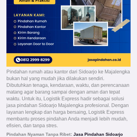
Pindahan rumah atau kantor dari Sidoarjo ke Majalengka
bukan hal yang mudah jika dilakukan sendiri.
Dibutuhkan tenaga, kendaraan, waktu, dan perencanaan
matang agar barang sampai dengan aman dan tepat
waktu. Untuk itu, Logistik Express hadir sebagai solusi
jasa pindahan Sidoarjo Majalengka profesional. Dengan
layanan lengkap dan harga bersaing, Logistik Express
membantu proses pindahan Anda menjadi lebih mudah,
efisien, dan tanpa stres.
Pindahan Nyaman Tanpa Ribet:
Jasa Pindahan Sidoarjo