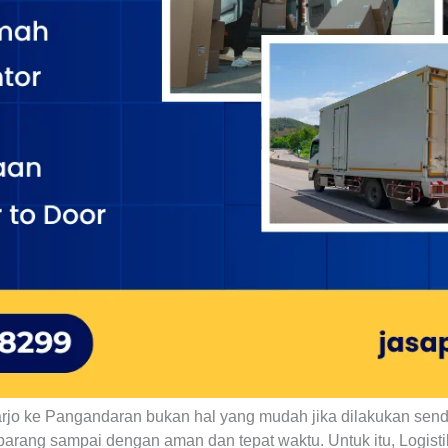
rjo ke Pangandaran bukan hal yang mudah jika dilakukan sendi
rang sampai dengan aman dan tepat waktu. Untuk itu, Logistik