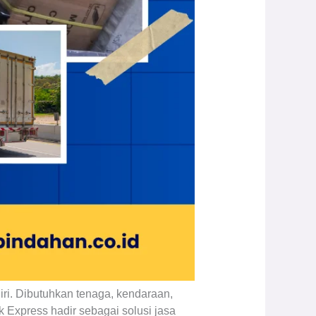
ri. Dibutuhkan tenaga, kendaraan,
 Express hadir sebagai solusi jasa