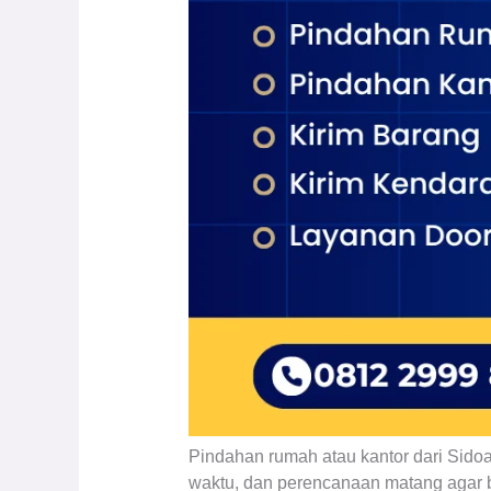
Pindahan rumah atau kantor dari Sidoa
waktu, dan perencanaan matang agar ba