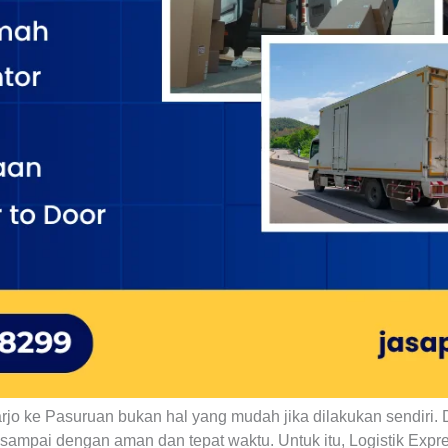
rjo ke Pasuruan bukan hal yang mudah jika dilakukan sendiri.
ampai dengan aman dan tepat waktu. Untuk itu, Logistik Expre