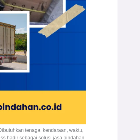
 Dibutuhkan tenaga, kendaraan, waktu,
ss hadir sebagai solusi jasa pindahan