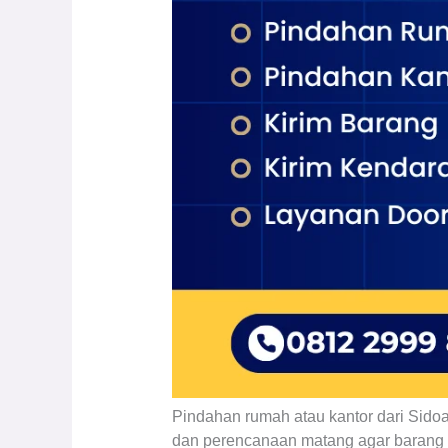
Pindahan rumah atau kantor dari Sidoa
dan perencanaan matang agar barang s