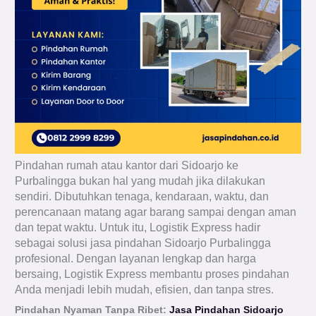
Pindahan rumah atau kantor dari Sidoarjo ke
Purbalingga bukan hal yang mudah jika dilakukan
sendiri. Dibutuhkan tenaga, kendaraan, waktu, dan
perencanaan matang agar barang sampai dengan aman
dan tepat waktu. Untuk itu, Logistik Express hadir
sebagai solusi jasa pindahan Sidoarjo Purbalingga
profesional. Dengan layanan lengkap dan harga
bersaing, Logistik Express membantu proses pindahan
Anda menjadi lebih mudah, efisien, dan tanpa stres.
Pindahan Nyaman Tanpa Ribet:
Jasa Pindahan Sidoarjo