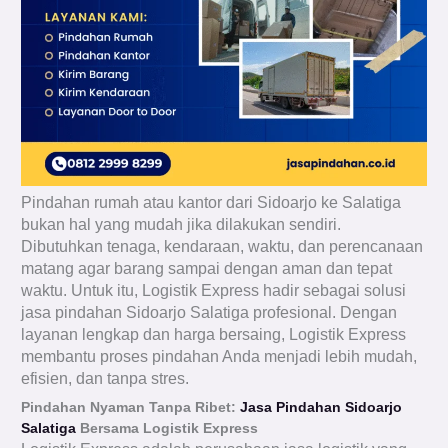
Pindahan rumah atau kantor dari Sidoarjo ke Salatiga
bukan hal yang mudah jika dilakukan sendiri.
Dibutuhkan tenaga, kendaraan, waktu, dan perencanaan
matang agar barang sampai dengan aman dan tepat
waktu. Untuk itu, Logistik Express hadir sebagai solusi
jasa pindahan Sidoarjo Salatiga profesional. Dengan
layanan lengkap dan harga bersaing, Logistik Express
membantu proses pindahan Anda menjadi lebih mudah,
efisien, dan tanpa stres.
Pindahan Nyaman Tanpa Ribet:
Jasa Pindahan Sidoarjo
Salatiga
Bersama Logistik Express