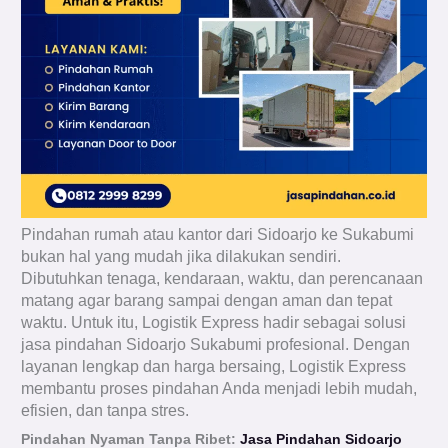
Pindahan rumah atau kantor dari Sidoarjo ke Sukabumi
bukan hal yang mudah jika dilakukan sendiri.
Dibutuhkan tenaga, kendaraan, waktu, dan perencanaan
matang agar barang sampai dengan aman dan tepat
waktu. Untuk itu, Logistik Express hadir sebagai solusi
jasa pindahan Sidoarjo Sukabumi profesional. Dengan
layanan lengkap dan harga bersaing, Logistik Express
membantu proses pindahan Anda menjadi lebih mudah,
efisien, dan tanpa stres.
Pindahan Nyaman Tanpa Ribet:
Jasa Pindahan Sidoarjo