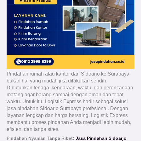
Pindahan rumah atau kantor dari Sidoarjo ke Surabaya
bukan hal yang mudah jika dilakukan sendiri.
Dibutuhkan tenaga, kendaraan, waktu, dan perencanaan
matang agar barang sampai dengan aman dan tepat
waktu. Untuk itu, Logistik Express hadir sebagai solusi
jasa pindahan Sidoarjo Surabaya profesional. Dengan
layanan lengkap dan harga bersaing, Logistik Express
membantu proses pindahan Anda menjadi lebih mudah,
efisien, dan tanpa stres.
Pindahan Nyaman Tanpa Ribet:
Jasa Pindahan Sidoarjo