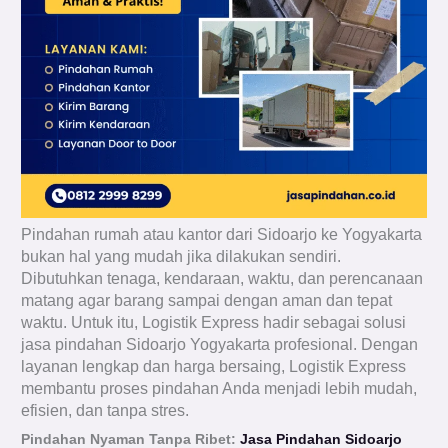
Pindahan rumah atau kantor dari Sidoarjo ke Yogyakarta
bukan hal yang mudah jika dilakukan sendiri.
Dibutuhkan tenaga, kendaraan, waktu, dan perencanaan
matang agar barang sampai dengan aman dan tepat
waktu. Untuk itu, Logistik Express hadir sebagai solusi
jasa pindahan Sidoarjo Yogyakarta profesional. Dengan
layanan lengkap dan harga bersaing, Logistik Express
membantu proses pindahan Anda menjadi lebih mudah,
efisien, dan tanpa stres.
Pindahan Nyaman Tanpa Ribet:
Jasa Pindahan Sidoarjo