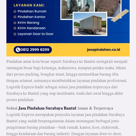
Pindahan antar kota besar seperti Surabaya ke Bantul seringkali menjadi
tantangan besar bagi keluarga, mahasiswa, maupun pelaku usaha. Mulai
dari proses packing, bongkar muat, hingga memastikan barang tiba
dengan selamat, semuanya membutuhkan layanan pindahan profesional.
Logistik Express hadir sebagai solusi jasa pindahan terpercaya dari
Surabaya ke Bantul yang siap membantu Anda dari awal hingga akhir
proses pindahan.
Solusi
Jasa Pindahan Surabaya Bantul
Aman & Terpercaya
Logistik Express merupakan penyedia layanan jasa pindahan Surabaya
Bantul yang sudah berpengalaman dalam menangani berbagai jenis
pengiriman barang pindahan—baik rumah, kantor, kost, elektronik,
hingga kendaraan dan barang industri. Dengan layanan door-to-door,