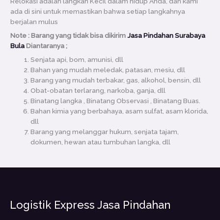
Relokasi adalah langkah Kecil dalam hidup Anda, dan kami
ada di sini untuk memastikan bahwa setiap langkahnya
berjalan mulus
Note : Barang yang tidak bisa dikirim
Jasa Pindahan Surabaya
Bula
Diantaranya ;
Senjata api, bom, amunisi, dll
Bahan yang mudah meledak, patasan, mesiu, dll
Barang yang mudah terbakar, gas, alkohol, bensin, dll
Obat-obatan terlarang, narkoba, ganja, dll
Binatang langka , Binatang Observasi , Binatang Buas.
Bahan kimia yang berbahaya, asam sulfat, asam klorida,
dll
Barang yang melanggar hukum, senjata tajam,
dokumen, hewan atau tumbuhan langka, dll
Logistik Express Jasa Pindahan