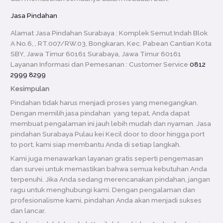
Jasa Pindahan
Alamat Jasa Pindahan
Surabaya : Komplek Semut Indah Blok
A No.6, , RT.007/RW.03, Bongkaran, Kec. Pabean Cantian Kota
SBY, Jawa Timur 60161 Surabaya, Jawa Timur 60161
Layanan Informasi dan Pemesanan : Customer Service
0812
2999 8299
Kesimpulan
Pindahan tidak harus menjadi proses yang menegangkan.
Dengan memilih jasa pindahan yang tepat, Anda dapat
membuat pengalaman ini jauh lebih mudah dan nyaman. Jasa
pindahan Surabaya Pulau kei Kecil door to door hingga port
to port, kami siap membantu Anda di setiap langkah.
Kami juga menawarkan layanan gratis seperti pengemasan
dan survei untuk memastikan bahwa semua kebutuhan Anda
terpenuhi. Jika Anda sedang merencanakan pindahan, jangan
ragu untuk menghubungi kami. Dengan pengalaman dan
profesionalisme kami, pindahan Anda akan menjadi sukses
dan lancar.