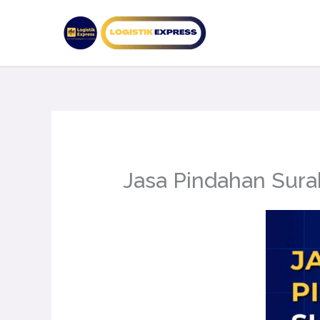
Lewati
ke
konten
Jasa Pindahan Sura