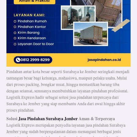
Pindahan antar kota besar seperti Surabaya ke Jember seringkali menjadi
tantangan besar bagi keluarga, mahasiswa, maupun pelaku usaha. Mulai
dari proses packing, bongkar muat, hingga memastikan barang tiba
dengan selamat, semuanya membutuhkan layanan pindahan profesional.
Logistik Express hadir sebagai solusi jasa pindahan terpercaya dari
Surabaya ke Jember yang siap membantu Anda dari awal hingga akhir
proses pindahan.
Solusi
Jasa Pindahan Surabaya Jember
Aman & Terpercaya
Logistik Express merupakan penyedia layanan jasa pindahan Surabaya
Jember yang sudah berpengalaman dalam menangani berbagai jenis