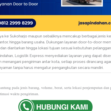
aya ke Sukoharjo maupun sebaliknya mencakup berbagai jenis k
kantor, hingga barang usaha. Dukungan layanan door-to-door m
 dan diantarkan hingga lokasi tujuan sesuai kebutuhan pelanggan
ndahan, Logistik Express menyediakan layanan yang dapat dise
 menangani pengiriman antar kota, setiap proses dirancang agar
 nyaman tanpa harus mengatur pengangkutan secara mandiri.
gantung pada jenis barang, volume, berat, serta lokasi penjemputan da
stimasi waktu pengiriman.