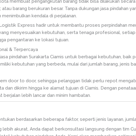
r kota membuat pengangkutan barang tidak bisa dilakukan secara
r, atau barang berukuran besar. Tanpa dukungan jasa pindahan y
 menimbulkan kendala di perjalanan.
, Logistik Express hadir untuk membantu proses perpindahan menja
yang menyesuaikan kebutuhan, serta tenaga profesional, setiap
gga pengantaran ke lokasi tujuan.
onal & Terpercaya
jasa pindahan Surakarta Ciamis untuk berbagai kebutuhan, baik
iki kebutuhan yang berbeda, mulai dari jumlah barang, jenis ba
em door to door, sehingga pelanggan tidak perlu repot mengatur
rta dan dikirim hingga ke alamat tujuan di Ciamis. Dengan penata
t berjalan lebih lancar dan minim hambatan.
tentukan berdasarkan beberapa faktor, seperti jenis layanan, jum
 lebih akurat, Anda dapat berkonsultasi langsung dengan tim C