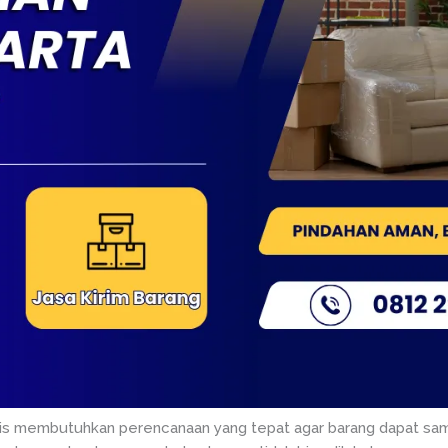
mis membutuhkan perencanaan yang tepat agar barang dapat sam