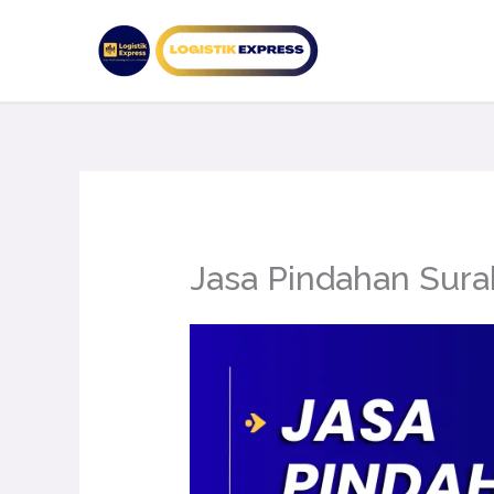
Lewati
ke
konten
Jasa Pindahan Sura