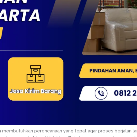
ten membutuhkan perencanaan yang tepat agar proses berjalan la