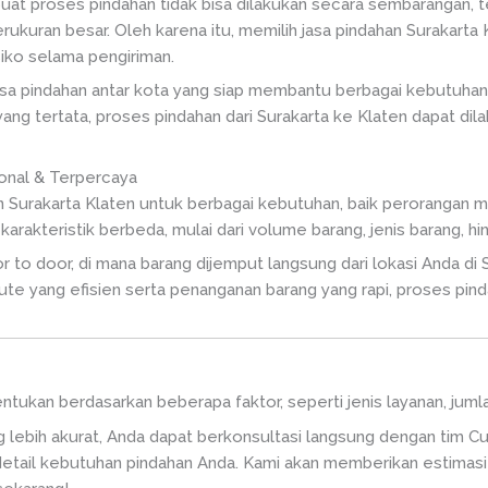
uat proses pindahan tidak bisa dilakukan secara sembarangan, t
berukuran besar. Oleh karena itu, memilih jasa pindahan Surakar
siko selama pengiriman.
 jasa pindahan antar kota yang siap membantu berbagai kebutuh
ng tertata, proses pindahan dari Surakarta ke Klaten dapat dilak
onal & Terpercaya
an Surakarta Klaten untuk berbagai kebutuhan, baik peroranga
arakteristik berbeda, mulai dari volume barang, jenis barang, h
o door, di mana barang dijemput langsung dari lokasi Anda di S
ute yang efisien serta penanganan barang yang rapi, proses pin
tentukan berdasarkan beberapa faktor, seperti jenis layanan, jum
 lebih akurat, Anda dapat berkonsultasi langsung dengan tim C
tail kebutuhan pindahan Anda. Kami akan memberikan estimasi 