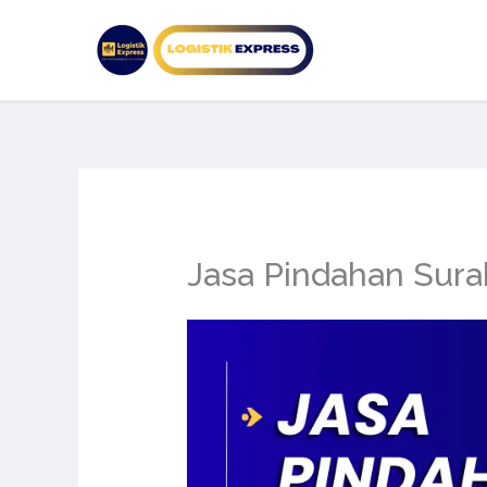
Lewati
ke
konten
Jasa Pindahan Sura