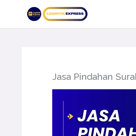
Lewati
ke
konten
Jasa Pindahan Sura