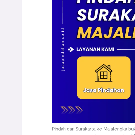
Pindah dari Surakarta ke Majalengka b