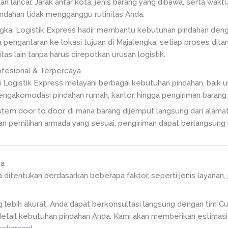
n lancar. Jarak antar kota, jenis barang yang dibawa, serta wakt
pindahan tidak mengganggu rutinitas Anda.
ngka, Logistik Express hadir membantu kebutuhan pindahan dengan
 pengantaran ke lokasi tujuan di Majalengka, setiap proses dita
tas lain tanpa harus direpotkan urusan logistik.
fesional & Terpercaya
i Logistik Express melayani berbagai kebutuhan pindahan, baik 
mengakomodasi pindahan rumah, kantor, hingga pengiriman barang
em door to door, di mana barang dijemput langsung dari alamat a
n pemilihan armada yang sesuai, pengiriman dapat berlangsung l
ka
a ditentukan berdasarkan beberapa faktor, seperti jenis layanan
 lebih akurat, Anda dapat berkonsultasi langsung dengan tim C
tail kebutuhan pindahan Anda. Kami akan memberikan estimasi 