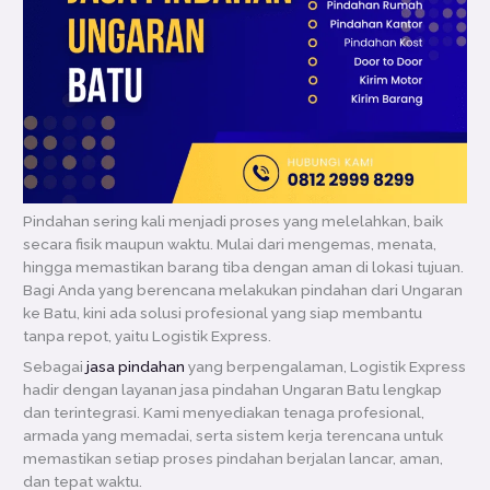
Pindahan sering kali menjadi proses yang melelahkan, baik
secara fisik maupun waktu. Mulai dari mengemas, menata,
hingga memastikan barang tiba dengan aman di lokasi tujuan.
Bagi Anda yang berencana melakukan pindahan dari Ungaran
ke Batu, kini ada solusi profesional yang siap membantu
tanpa repot, yaitu Logistik Express.
Sebagai
jasa pindahan
yang berpengalaman, Logistik Express
hadir dengan layanan jasa pindahan Ungaran Batu lengkap
dan terintegrasi. Kami menyediakan tenaga profesional,
armada yang memadai, serta sistem kerja terencana untuk
memastikan setiap proses pindahan berjalan lancar, aman,
dan tepat waktu.