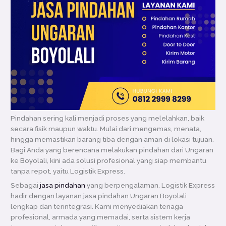
Pindahan sering kali menjadi proses yang melelahkan, baik
secara fisik maupun waktu. Mulai dari mengemas, menata,
hingga memastikan barang tiba dengan aman di lokasi tujuan.
Bagi Anda yang berencana melakukan pindahan dari Ungaran
ke Boyolali, kini ada solusi profesional yang siap membantu
tanpa repot, yaitu Logistik Express.
Sebagai
jasa pindahan
yang berpengalaman, Logistik Express
hadir dengan layanan jasa pindahan Ungaran Boyolali
lengkap dan terintegrasi. Kami menyediakan tenaga
profesional, armada yang memadai, serta sistem kerja