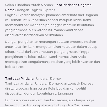
Solusi Pindahan Murah & Aman :
Jasa Pindahan Ungaran
Demak
dengan Logistik Express
Logistik Express melayani pindahan antar kota dari Ungaran
ke Demak untuk keperluan pribadi maupun bisnis. Kami
memahami bahwa setiap pelanggan memiliki kebutuhan
yang berbeda, oleh karena itu layanan kami dapat
disesuaikan berdasarkan permintaan.
Dengan pengalaman menangani ratusan proses pindahan
antar kota, tim kami mengutamakan ketelitian dalam setiap
tahap: mulai dari penjemputan, pengangkutan, hingga
pengiriman ke lokasi tujuan. Kami memastikan Anda
mendapatkan pengalaman pindahan yang lebih nyaman dan
bebas stres.
Tarif Jasa Pindahan
Ungaran Demak
Tarif jasa pindahan Ungaran Demak dari Logistik Express
dihitung secara transparan, fleksibel, dan kompetitif,
disesuaikan dengan kebutuhan di lapangan.
Estimasi biaya akan kami berikan secara jelas tanpa biaya
tersembunyi. Anda dapat menghubungi tim Customer