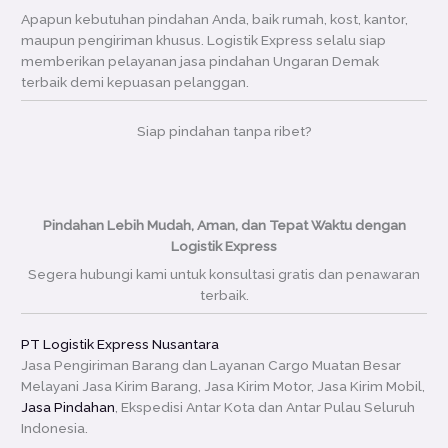
Apapun kebutuhan pindahan Anda, baik rumah, kost, kantor,
maupun pengiriman khusus. Logistik Express selalu siap
memberikan pelayanan jasa pindahan Ungaran Demak
terbaik demi kepuasan pelanggan.
Siap pindahan tanpa ribet?
Pindahan Lebih Mudah, Aman, dan Tepat Waktu dengan
Logistik Express
Segera hubungi kami untuk konsultasi gratis dan penawaran
terbaik.
PT Logistik Express Nusantara
Jasa Pengiriman Barang dan Layanan Cargo Muatan Besar
Melayani Jasa Kirim Barang, Jasa Kirim Motor, Jasa Kirim Mobil,
Jasa Pindahan
, Ekspedisi Antar Kota dan Antar Pulau Seluruh
Indonesia.