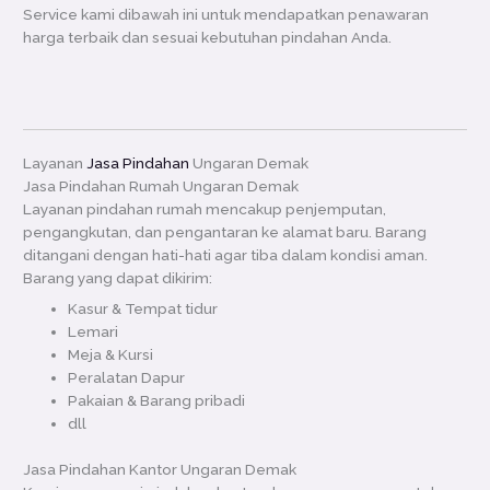
Service kami dibawah ini untuk mendapatkan penawaran
harga terbaik dan sesuai kebutuhan pindahan Anda.
Layanan
Jasa Pindahan
Ungaran Demak
Jasa Pindahan Rumah Ungaran Demak
Layanan pindahan rumah mencakup penjemputan,
pengangkutan, dan pengantaran ke alamat baru. Barang
ditangani dengan hati-hati agar tiba dalam kondisi aman.
Barang yang dapat dikirim:
Kasur & Tempat tidur
Lemari
Meja & Kursi
Peralatan Dapur
Pakaian & Barang pribadi
dll
Jasa Pindahan Kantor Ungaran Demak