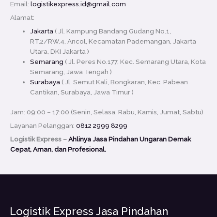
Email:
logistikexpress.id@gmail.com
Alamat:
Jakarta
( Jl. Kampung Bandang Gudang No.1,
RT.2/RW.4, Ancol, Kecamatan Pademangan, Jakarta
Utara, DKI Jakarta )
Semarang
( Jl. Peres No.177, Kec. Semarang Utara, Kota
Semarang, Jawa Tengah )
Surabaya
( Jl. Semut Kali, Bongkaran, Kec. Pabean
Cantikan, Surabaya, Jawa Timur )
Jam: 09:00 – 17:00 (Senin, Selasa, Rabu, Kamis, Jumat, Sabtu)
Layanan Pelanggan:
0812 2999 8299
Logistik Express –
Ahlinya Jasa Pindahan Ungaran Demak
Cepat, Aman, dan Profesional.
Logistik Express Jasa Pindahan