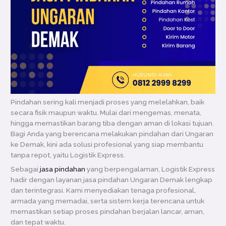
Pindahan sering kali menjadi proses yang melelahkan, baik
secara fisik maupun waktu. Mulai dari mengemas, menata,
hingga memastikan barang tiba dengan aman di lokasi tujuan.
Bagi Anda yang berencana melakukan pindahan dari Ungaran
ke Demak, kini ada solusi profesional yang siap membantu
tanpa repot, yaitu Logistik Express.
Sebagai
jasa pindahan
yang berpengalaman, Logistik Express
hadir dengan layanan jasa pindahan Ungaran Demak lengkap
dan terintegrasi. Kami menyediakan tenaga profesional,
armada yang memadai, serta sistem kerja terencana untuk
memastikan setiap proses pindahan berjalan lancar, aman,
dan tepat waktu.