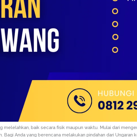
ang melelahkan, baik secara fisik maupun waktu. Mulai dari men
an. Bagi Anda yang berencana melakukan pindahan dari Ungaran ke