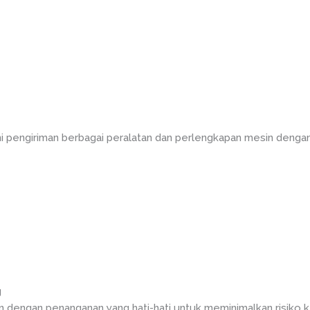
ni pengiriman berbagai peralatan dan perlengkapan mesin denga
g
n dengan penanganan yang hati-hati untuk meminimalkan risiko k