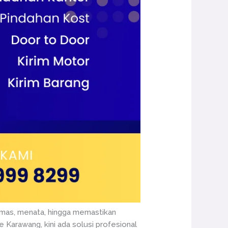
gemas, menata, hingga memastikan
 Karawang, kini ada solusi profesional