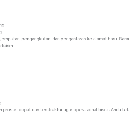
ng
g
mputan, pengangkutan, dan pengantaran ke alamat baru. Barang 
ikirim:
g
 proses cepat dan terstruktur agar operasional bisnis Anda tet