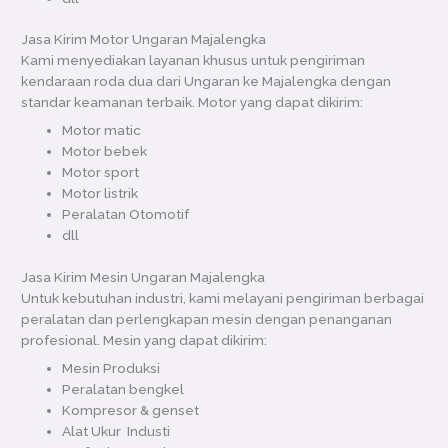
Jasa Kirim Motor Ungaran Majalengka
Kami menyediakan layanan khusus untuk pengiriman
kendaraan roda dua dari Ungaran ke Majalengka dengan
standar keamanan terbaik. Motor yang dapat dikirim:
Motor matic
Motor bebek
Motor sport
Motor listrik
Peralatan Otomotif
dll
Jasa Kirim Mesin Ungaran Majalengka
Untuk kebutuhan industri, kami melayani pengiriman berbagai
peralatan dan perlengkapan mesin dengan penanganan
profesional. Mesin yang dapat dikirim:
Mesin Produksi
Peralatan bengkel
Kompresor & genset
Alat Ukur Industi