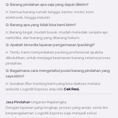
Q: Barang pindahan apa saja yang dapat dikirim?
A: Semua barang rumah tangga, kantor, motor, kost,
elektronik, hingga industri.
Q: Barang apa yang tidak bisa kami kirim?
A: Barang ilegal, mudah busuk, mudah meledak, senjata api,
narkotika, dan barang yang dilarang hukum.
Q: Apakah tersedia layanan pengemasan (packing)?
A: Tentu. Kami menyediakan packing profesional apabila
dibutuhkan, untuk menjaga keamanan barang selama proses
pindahan.
Q: Bagaimana cara mengetahui posisi barang pindahan yang
saya kirim?
A: Gunakan fitur tracking kami yang bisa diakses melalui
website Logistik Express atau klik
Cek Resi.
Jasa Pindahan
Ungaran Majalengka
Dengan layanan yang lengkap, proses yang aman, serta tim
berpengalaman, Logistik Express siap menjadi solusi