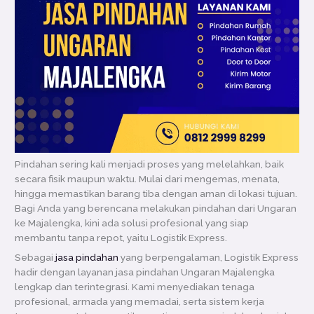
Pindahan sering kali menjadi proses yang melelahkan, baik
secara fisik maupun waktu. Mulai dari mengemas, menata,
hingga memastikan barang tiba dengan aman di lokasi tujuan.
Bagi Anda yang berencana melakukan pindahan dari Ungaran
ke Majalengka, kini ada solusi profesional yang siap
membantu tanpa repot, yaitu Logistik Express.
Sebagai
jasa pindahan
yang berpengalaman, Logistik Express
hadir dengan layanan jasa pindahan Ungaran Majalengka
lengkap dan terintegrasi. Kami menyediakan tenaga
profesional, armada yang memadai, serta sistem kerja