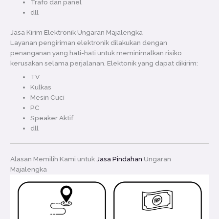
Trafo dan panel
dll
Jasa Kirim Elektronik Ungaran Majalengka
Layanan pengiriman elektronik dilakukan dengan
penanganan yang hati-hati untuk meminimalkan risiko
kerusakan selama perjalanan. Elektonik yang dapat dikirim:
TV
Kulkas
Mesin Cuci
PC
Speaker Aktif
dll
Alasan Memilih Kami untuk
Jasa Pindahan
Ungaran
Majalengka