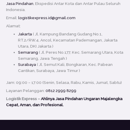
Jasa Pindahan
, Ekspedisi Antar Kota dan Antar Pulau Seluruh
Indonesia.
Email:
logistikexpress.id@gmail.com
Alamat:
Jakarta
( Jl. Kampung Bandang Gudang No.1,
RT.2/RW.4, Ancol, Kecamatan Pademangan, Jakarta
Utara, DKI Jakarta )
Semarang
( Jl. Peres No.177, Kec. Semarang Utara, Kota
Semarang, Jawa Tengah )
Surabaya
( Jl. Semut Kali, Bongkaran, Kec. Pabean
Cantikan, Surabaya, Jawa Timur )
Jam: 09:00 – 17:00 (Senin, Selasa, Rabu, Kamis, Jumat, Sabtu)
Layanan Pelanggan:
0812 2999 8299
Logistik Express –
Ahlinya Jasa Pindahan Ungaran Majalengka
Cepat, Aman, dan Profesional.