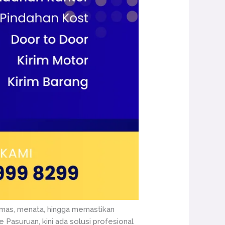
gemas, menata, hingga memastikan
 Pasuruan, kini ada solusi profesional