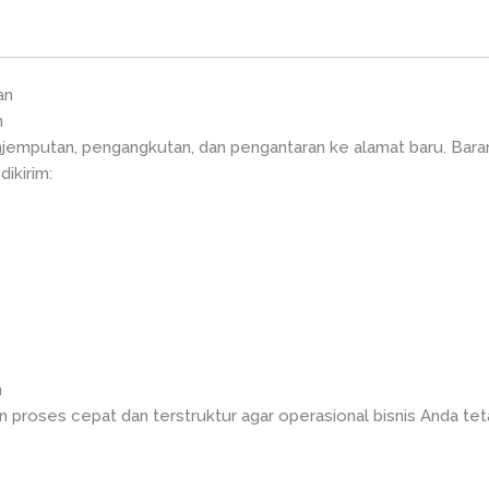
an
n
mputan, pengangkutan, dan pengantaran ke alamat baru. Barang 
ikirim:
n
 proses cepat dan terstruktur agar operasional bisnis Anda tet