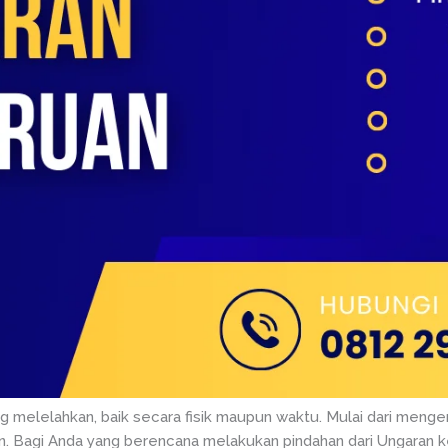
ang melelahkan, baik secara fisik maupun waktu. Mulai dari men
an. Bagi Anda yang berencana melakukan pindahan dari Ungaran ke