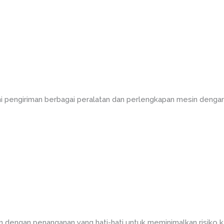
ni pengiriman berbagai peralatan dan perlengkapan mesin denga
n dengan penanganan yang hati-hati untuk meminimalkan risiko k